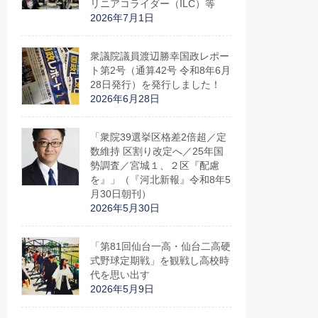
リニアコライダー（ILC）等
2026年7月1日
衆議院議員渡辺勝幸国政レポー
ト第2号（通算42号 令和8年6月
28日発行）を発行しました！
2026年6月28日
「衆院39選挙区格差2倍超／定
数維持 区割り改定へ／25年国
勢調査／宮城１、２区『配慮
を』」（『河北新報』令和8年5
月30日朝刊）
2026年5月30日
「第81回仙台一高・仙台二高硬
式野球定期戦」を観戦し高校時
代を思い出す
2026年5月9日