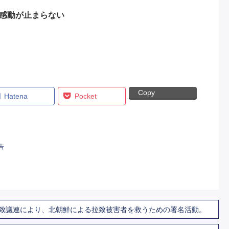
感動が止まらない
）
Copy
Hatena
Pocket
告
致議連により、北朝鮮による拉致被害者を救うための署名活動。