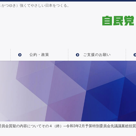
 かつゆき）強くてやさしい日本をつくる。
公約・政策
ご支援のお願い
員会質疑の内容についてその４（終）─令和3年2月予算特別委員会先議議案総括質疑