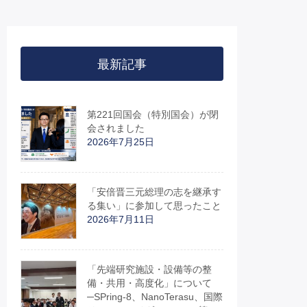
最新記事
第221回国会（特別国会）が閉
会されました
2026年7月25日
「安倍晋三元総理の志を継承す
る集い」に参加して思ったこと
2026年7月11日
「先端研究施設・設備等の整
備・共用・高度化」について
─SPring-8、NanoTerasu、国際