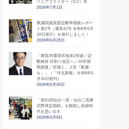
リニアコライダー（ILC）等
2026年7月1日
衆議院議員渡辺勝幸国政レポー
ト第2号（通算42号 令和8年6月
28日発行）を発行しました！
2026年6月28日
「衆院39選挙区格差2倍超／定
数維持 区割り改定へ／25年国
勢調査／宮城１、２区『配慮
を』」（『河北新報』令和8年5
月30日朝刊）
2026年5月30日
「第81回仙台一高・仙台二高硬
式野球定期戦」を観戦し高校時
代を思い出す
2026年5月9日