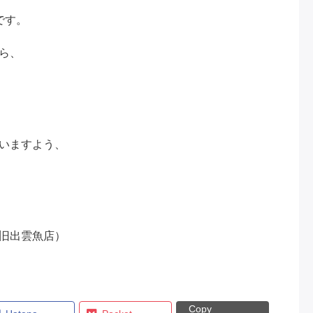
です。
ら、
いますよう、
旧出雲魚店）
Copy