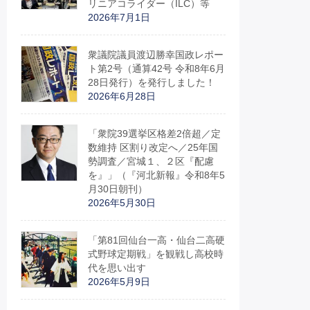
リニアコライダー（ILC）等
2026年7月1日
衆議院議員渡辺勝幸国政レポー
ト第2号（通算42号 令和8年6月
28日発行）を発行しました！
2026年6月28日
「衆院39選挙区格差2倍超／定
数維持 区割り改定へ／25年国
勢調査／宮城１、２区『配慮
を』」（『河北新報』令和8年5
月30日朝刊）
2026年5月30日
「第81回仙台一高・仙台二高硬
式野球定期戦」を観戦し高校時
代を思い出す
2026年5月9日