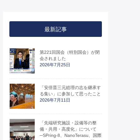
最新記事
第221回国会（特別国会）が閉
会されました
2026年7月25日
「安倍晋三元総理の志を継承す
る集い」に参加して思ったこと
2026年7月11日
「先端研究施設・設備等の整
備・共用・高度化」について
─SPring-8、NanoTerasu、国際