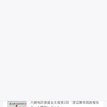
憲法を守るために、憲法を議論する
2026年5月3日
昭和100年記念式典に参列しました。
2026年4月29日
宮城県議会のみなさんと「部活動地域移行関
連予算と運営について」「イラン情勢による
日本への影響について」、国の動きの説明を
受けました。
2026年4月27日
六郷地区後援会主催第1回「渡辺勝幸国政報告