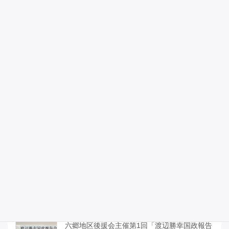
2026年5月9日
憲法を守るために、憲法を議論する
2026年5月3日
昭和100年記念式典に参列しました。
2026年4月29日
宮城県議会のみなさんと「部活動地域移行関
連予算と運営について」「イラン情勢による
日本への影響について」、国の動きの説明を
受けました。
2026年4月27日
六郷地区後援会主催第1回「渡辺勝幸国政報告