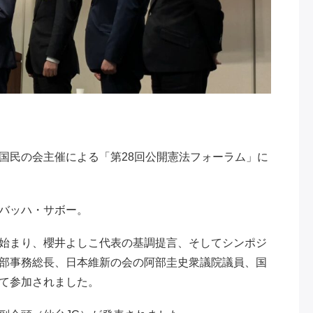
国民の会主催による「第28回公開憲法フォーラム」に
バッハ・サボー。
始まり、櫻井よしこ代表の基調提言、そしてシンポジ
部事務総長、日本維新の会の阿部圭史衆議院議員、国
て参加されました。