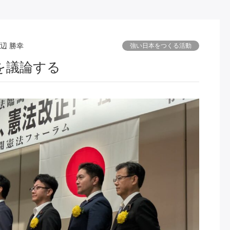
辺 勝幸
強い日本をつくる活動
を議論する