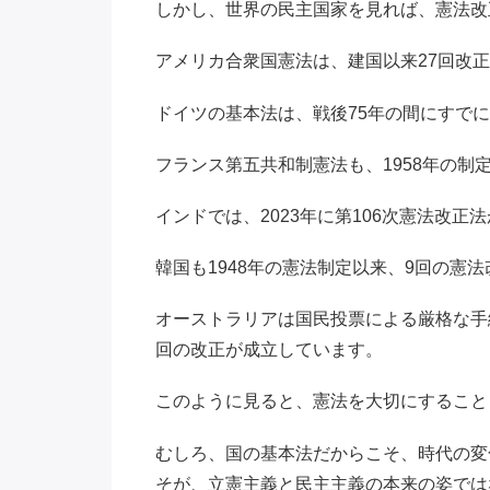
しかし、世界の民主国家を見れば、憲法改
アメリカ合衆国憲法は、建国以来27回改
ドイツの基本法は、戦後75年の間にすでに
フランス第五共和制憲法も、1958年の制
インドでは、2023年に第106次憲法改正
韓国も1948年の憲法制定以来、9回の憲
オーストラリアは国民投票による厳格な手続
回の改正が成立しています。
このように見ると、憲法を大切にすること
むしろ、国の基本法だからこそ、時代の変
そが、立憲主義と民主主義の本来の姿では