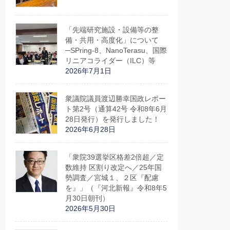
「先端研究施設・設備等の整
備・共用・高度化」について
─SPring-8、NanoTerasu、国際
リニアコライダー（ILC）等
2026年7月1日
衆議院議員渡辺勝幸国政レポー
ト第2号（通算42号 令和8年6月
28日発行）を発行しました！
2026年6月28日
「衆院39選挙区格差2倍超／定
数維持 区割り改定へ／25年国
勢調査／宮城１、２区『配慮
を』」（『河北新報』令和8年5
月30日朝刊）
2026年5月30日